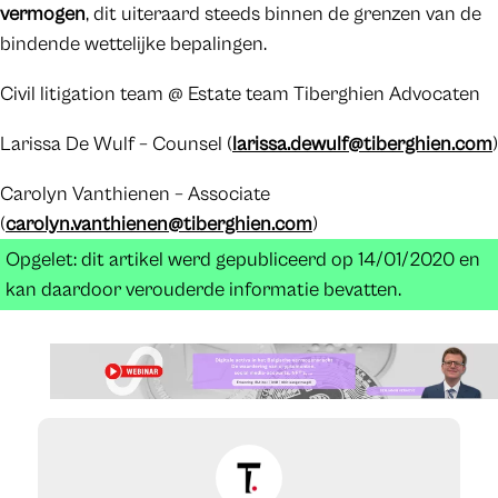
vermogen
, dit uiteraard steeds binnen de grenzen van de
bindende wettelijke bepalingen.
Civil litigation team @ Estate team Tiberghien Advocaten
Larissa De Wulf – Counsel (
larissa.dewulf@tiberghien.com
)
Carolyn Vanthienen – Associate
(
carolyn.vanthienen@tiberghien.com
)
Opgelet: dit artikel werd gepubliceerd op 14/01/2020 en
kan daardoor verouderde informatie bevatten.