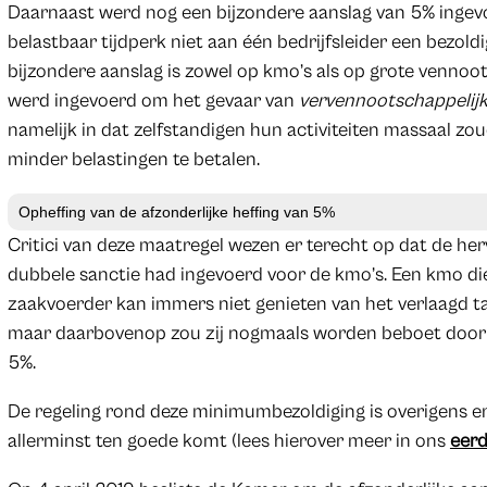
Daarnaast werd nog een bijzondere aanslag van 5% ingevo
belastbaar tijdperk niet aan één bedrijfsleider een bezo
bijzondere aanslag is zowel op kmo’s als op grote venno
werd ingevoerd om het gevaar van
vervennootschappelijk
namelijk in dat zelfstandigen hun activiteiten massaal
minder belastingen te betalen.
Opheffing van de afzonderlijke heffing van 5%
Critici van deze maatregel wezen er terecht op dat de h
dubbele sanctie had ingevoerd voor de kmo’s. Een kmo d
zaakvoerder kan immers niet genieten van het verlaagd t
maar daarbovenop zou zij nogmaals worden beboet door d
5%.
De regeling rond deze minimumbezoldiging is overigens e
allerminst ten goede komt (lees hierover meer in ons
eerd