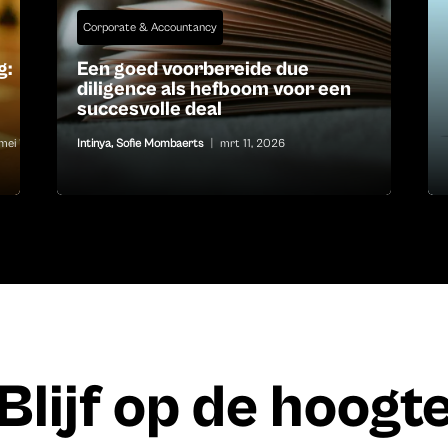
Corporate & Accountancy
g:
Een goed voorbereide due
diligence als hefboom voor een
succesvolle deal
mei 13,
Intinya
,
Sofie Mombaerts
|
mrt 11, 2026
Blijf op de hoogt