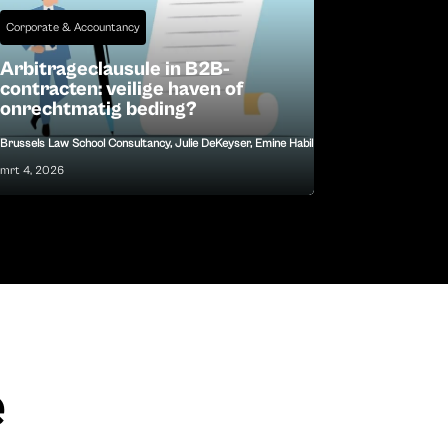
Corporate & Accountancy
Arbitrageclausule in B2B-
contracten: veilige haven of
onrechtmatig beding?
Brussels Law School Consultancy
,
Julie DeKeyser
,
Emine Habil
|
mrt 4, 2026
e