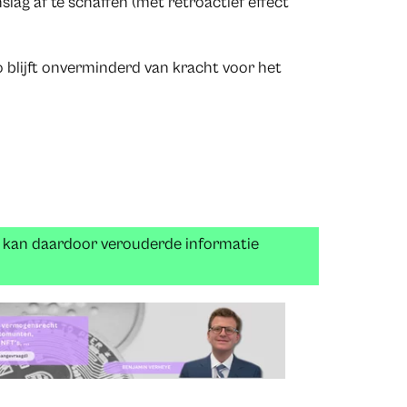
lag af te schaffen (met retroactief effect
 blijft onverminderd van kracht voor het
n kan daardoor verouderde informatie