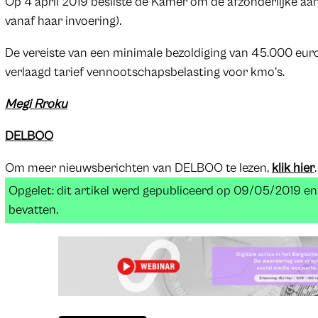
Op 4 april 2019 besliste de Kamer om de afzonderlijke aans
vanaf haar invoering).
De vereiste van een minimale bezoldiging van 45.000 euro
verlaagd tarief vennootschapsbelasting voor kmo’s.
Megi Rroku
DELBOO
Om meer nieuwsberichten van DELBOO te lezen,
klik hier
.
Opgelet: dit artikel werd gepubliceerd op 09/05/2019 e
bevatten.