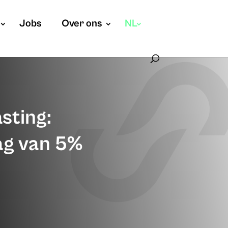
Jobs
Over ons
NL
sting:
lag van 5%