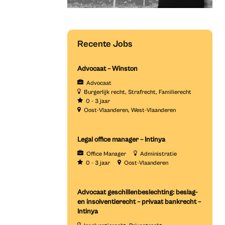
Recente Jobs
Advocaat – Winston
Advocaat
Burgerlijk recht
Strafrecht
Familierecht
0 - 3 jaar
Oost-Vlaanderen
West-Vlaanderen
Legal office manager – Intinya
Office Manager
Administratie
0 - 3 jaar
Oost-Vlaanderen
Advocaat geschillenbeslechting: beslag-
en insolventierecht – privaat bankrecht –
Intinya