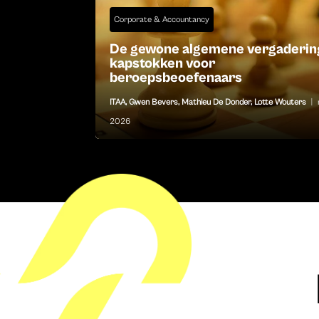
Corporate & Accountancy
De gewone algemene vergaderin
kapstokken voor
beroepsbeoefenaars
ITAA
,
Gwen Bevers
,
Mathieu De Donder
,
Lotte Wouters
|
2026