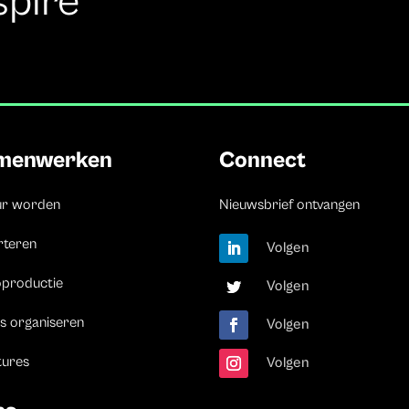
spire
menwerken
Connect
ur worden
Nieuwsbrief ontvangen
rteren
Volgen
oproductie
Volgen
s organiseren
Volgen
tures
Volgen