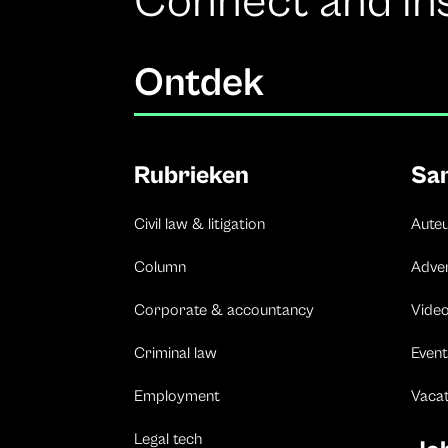
Connect and in
Ontdek
Rubrieken
Sa
Civil law & litigation
Aute
Column
Adve
Corporate & accountancy
Vide
Criminal law
Event
Employment
Vaca
Legal tech