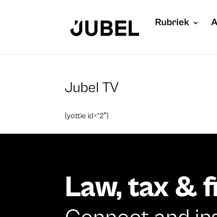
Rubriek
A
Jubel TV
[yottie id=”2″]
Law, tax & 