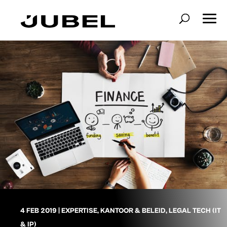
4 FEB 2019
|
EXPERTISE
,
KANTOOR & BELEID
,
LEGAL TECH (IT
& IP)