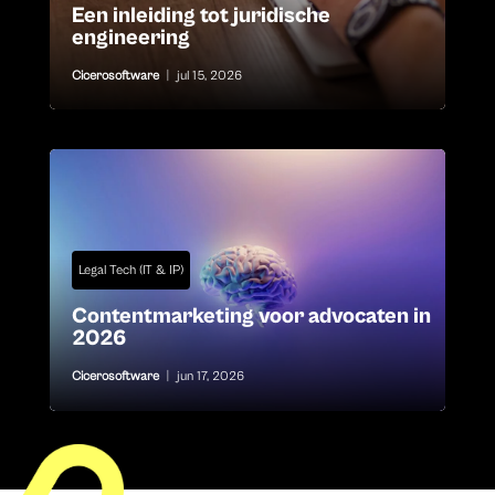
Een inleiding tot juridische
engineering
Cicerosoftware
|
jul 15, 2026
Legal Tech (IT & IP)
Contentmarketing voor advocaten in
2026
Cicerosoftware
|
jun 17, 2026