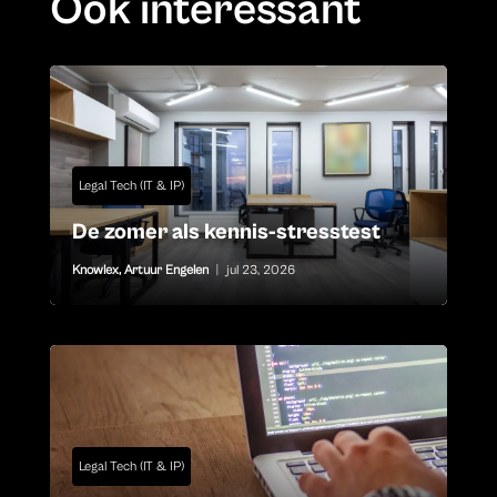
Ook interessant
Legal Tech (IT & IP)
De zomer als kennis-stresstest
Knowlex
,
Artuur Engelen
|
jul 23, 2026
Legal Tech (IT & IP)