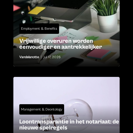
Employment & Benefits
Vrijwillige overuren worden
eenvoudiger en aantrekkelijker
Vandelanotte
|
jul 17, 2026
Management & Deontology
Loontransparantie in het notariaat: de
nieuwe spelregels