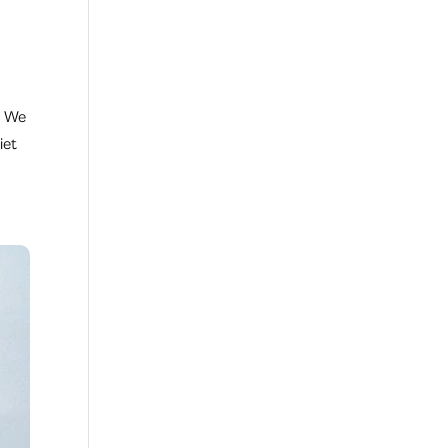
. We
iet