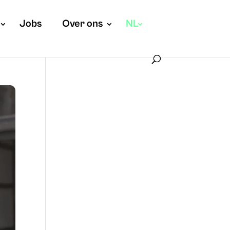
Jobs
Over ons
NL