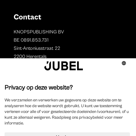
Contact
KNOPSPUBLISHING BV
BE 0891.853.731
Sint-Antoniusstraat 22
2200 Herentals
T. 014 73 78 11
Auteurs
Overzicht auteurs
Auteur worden?