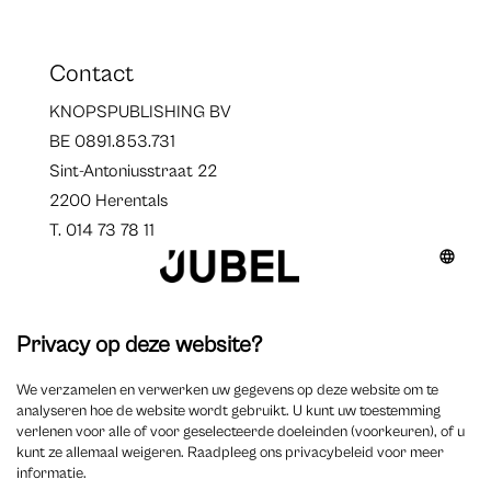
Contact
KNOPSPUBLISHING BV
BE 0891.853.731
Sint-Antoniusstraat 22
2200 Herentals
T. 014 73 78 11
Auteurs
Overzicht auteurs
Auteur worden?
©
2025 Jubel – Webdesign by
Wisemen
– Optimized