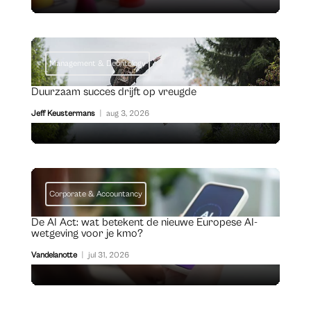
Management & Deontology
Duurzaam succes drijft op vreugde
Jeff Keustermans
|
aug 3, 2026
Corporate & Accountancy
De AI Act: wat betekent de nieuwe Europese AI-
wetgeving voor je kmo?
Vandelanotte
|
jul 31, 2026