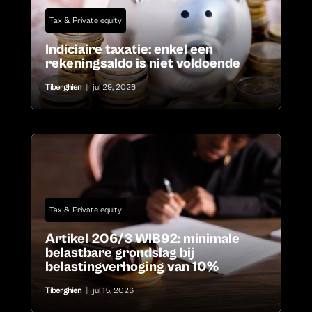
Tax & Private equity
Indiciaire taxatie: enkel een
rekeningsaldo is niet voldoende
Tiberghien
|
jul 29, 2026
Tax & Private equity
Artikel 206/3 WIB92: minimale
belastbare grondslag bij
belastingverhoging van 10%
Tiberghien
|
jul 15, 2026