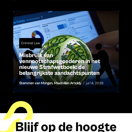
Criminal Law
Misbruik van
vennootschapsgoederen in het
nieuwe Strafwetboek: de
belangrijkste aandachtspunten
Stemmen van Morgen
,
Maximilien Arnoldy
|
jul 14, 2026
Blijf op de hoogte