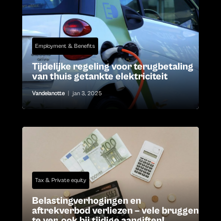
Employment & Benefits
Tijdelijke regeling voor terugbetaling
van thuis getankte elektriciteit
Vandelanotte
|
jan 3, 2025
Tax & Private equity
Belastingverhogingen en
aftrekverbod verliezen – vele bruggen
te ver, ook bij tijdige aangiften!