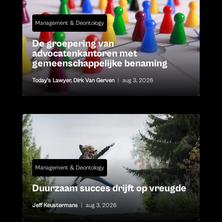
Management & Deontology
De groepering van
advocatenkantoren met
gemeenschappelijke benaming
Today's Lawyer
,
Dirk Van Gerven
|
aug 3, 2026
Management & Deontology
Duurzaam succes drijft op vreugde
Jeff Keustermans
|
aug 3, 2026