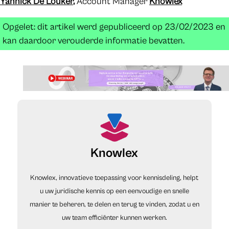
Yannick De Louker
,
Account Manager
Knowlex
Opgelet: dit artikel werd gepubliceerd op 23/02/2023 en
kan daardoor verouderde informatie bevatten.
Knowlex
Knowlex, innovatieve toepassing voor kennisdeling, helpt
u uw juridische kennis op een eenvoudige en snelle
manier te beheren, te delen en terug te vinden, zodat u en
uw team efficiënter kunnen werken.