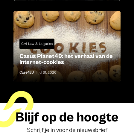
Civil Law & Litigation
Casus Planet49: het verhaal van de
internet-cookies
Case4EU
|
jul 31, 2026
Blijf op de hoogte
Schrijf je in voor de nieuwsbrief