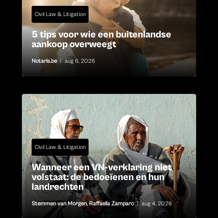
Civil Law & Litigation
5 tips voor wie een buitenlandse
aankoop overweegt
Notaris.be
|
aug 6, 2026
Civil Law & Litigation
Wanneer een VN-verklaring niet
volstaat: de bedoeïenen en hun
landrechten
Stemmen van Morgen
,
Raffaella Zamparo
|
aug 4, 2026