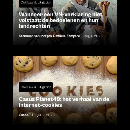
Civil Law & Litigation
Wanneer een VN-verklaring niet
volstaat: de bedoeïenen en hun
landrechten
Stemmen van Morgen
,
Raffaella Zamparo
|
aug 4, 2026
Civil Law & Litigation
Casus Planet49: het verhaal van de
internet-cookies
Case4EU
|
jul 31, 2026