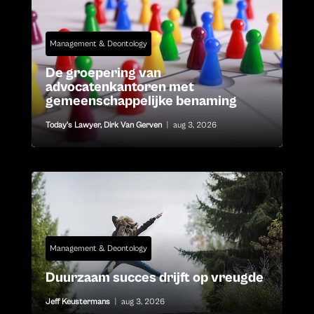
Management & Deontology
De groepering van
advocatenkantoren met
gemeenschappelijke benaming
Today's Lawyer
,
Dirk Van Gerven
|
aug 3, 2026
Management & Deontology
Duurzaam succes drijft op vreugde
Jeff Keustermans
|
aug 3, 2026