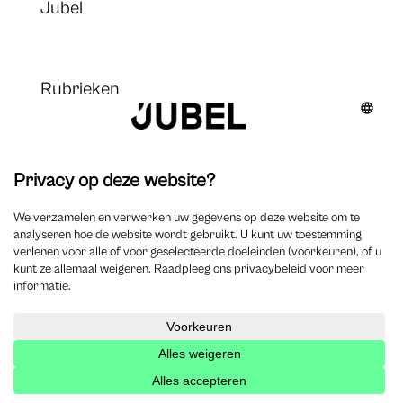
Jubel
Rubrieken
Civil law & litigation
Column
Corporate & accountancy
Criminal law
Employment
Legal tech
Management & deontology
Tax & private equity