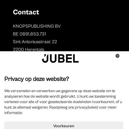
Contact
KNOPSPUBLISHING BV
BE 0891.853.731
Sint-Antoniusstraat 22
2200 Herentals
T. 014 73 78 11
Auteurs
Overzicht auteurs
Auteur worden?