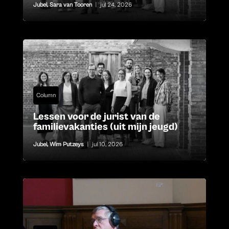
Jubel
,
Sara van Tooren
|
jul 24, 2026
Column
Lessen voor de jurist van de
familievakanties (uit mijn jeugd)
Jubel
,
Wim Putzeys
|
jul 10, 2026