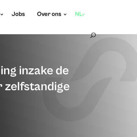
Jobs
Over ons
NL
ng inzake de
r zelfstandige