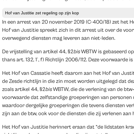
Hof van Justitie zet regeling op zijn kop
In een arrest van 20 november 2019 (C-400/18) zet het Hof
Hof van Justitie spreekt zich in dit arrest uit over de voor
overwegend diensten mag leveren aan niet-leden.
De vrijstelling van artikel 44, §2
bis
WBTW is gebaseerd op arti
thans art. 132, 1°, f) Richtlijn 2006/112. Deze voorwaarde is
Het Hof van Cassatie heeft daarom aan het Hof van Justitie d
de Zesde richtlijn in die zin moet worden uitgelegd dat d
zoals artikel 44, §2
bis
WBTW, die de verlening van de btw‑vr
voorwaarde dat zelfstandige groeperingen van personen u
waardoor dergelijke groeperingen die tevens diensten ver
zijn aan de btw, ook voor de diensten die zij verlenen aan 
Het Hof van Justitie herinnert eraan dat “de lidstaten krach