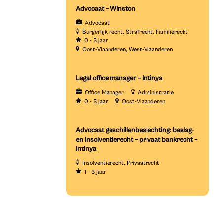
Advocaat – Winston
Advocaat
Burgerlijk recht
Strafrecht
Familierecht
0 - 3 jaar
Oost-Vlaanderen
West-Vlaanderen
Legal office manager – Intinya
Office Manager
Administratie
0 - 3 jaar
Oost-Vlaanderen
Advocaat geschillenbeslechting: beslag-
en insolventierecht – privaat bankrecht –
Intinya
Insolventierecht
Privaatrecht
1 - 3 jaar