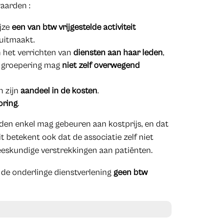
aarden :
jze
een van btw vrijgestelde activiteit
 uitmaakt.
n het verrichten van
diensten aan haar leden
,
 De groepering mag
niet zelf overwegend
n zijn
aandeel in de kosten
.
oring
.
den enkel mag gebeuren aan kostprijs, en dat
it betekent ook dat de associatie zelf niet
eeskundige verstrekkingen aan patiënten.
 de onderlinge dienstverlening
geen btw