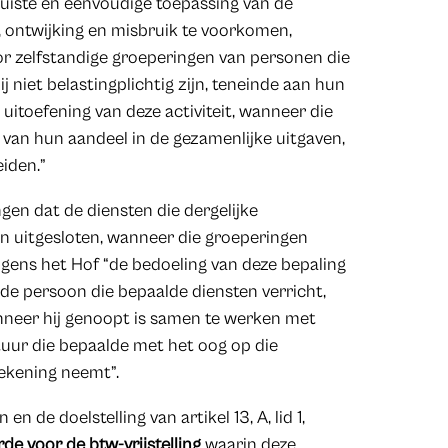
 juiste en eenvoudige toepassing van de
de, ontwijking en misbruik te voorkomen,
oor zelfstandige groeperingen van personen die
ij niet belastingplichtig zijn, teneinde aan hun
 uitoefening van deze activiteit, wanneer die
van hun aandeel in de gezamenlijke uitgaven,
eiden.”
ngen dat de diensten die dergelijke
ijn uitgesloten, wanneer die groeperingen
lgens het Hof “de bedoeling van deze bepaling
 de persoon die bepaalde diensten verricht,
nneer hij genoopt is samen te werken met
uur die bepaalde met het oog op die
rekening neemt”.
n de doelstelling van artikel 13, A, lid 1,
de voor de btw-vrijstelling
waarin deze