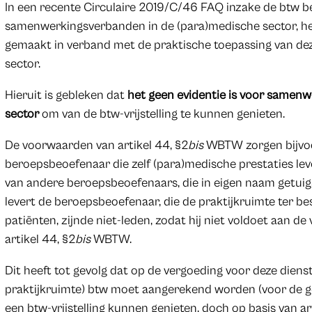
In een recente Circulaire 2019/C/46 FAQ inzake de btw b
samenwerkingsverbanden in de (para)medische sector, he
gemaakt in verband met de praktische toepassing van deze
sector.
Hieruit is gebleken dat
het geen evidentie is voor samen
sector
om van de btw-vrijstelling te kunnen genieten.
De voorwaarden van artikel 44, §2
bis
WBTW zorgen bijvoo
beroepsbeoefenaar die zelf (para)medische prestaties lever
van andere beroepsbeoefenaars, die in eigen naam getuigs
levert de beroepsbeoefenaar, die de praktijkruimte ter bes
patiënten, zijnde niet-leden, zodat hij niet voldoet aan d
artikel 44, §2
bis
WBTW.
Dit heeft tot gevolg dat op de vergoeding voor deze dienst
praktijkruimte) btw moet aangerekend worden (voor de ge
een btw-vrijstelling kunnen genieten, doch op basis van ar