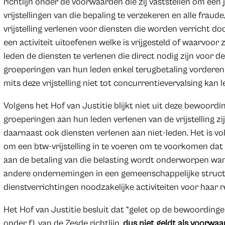
richtlijn onder de voorwaarden die zij vaststellen om een
vrijstellingen van die bepaling te verzekeren en alle frau
vrijstelling verlenen voor diensten die worden verricht d
een activiteit uitoefenen welke is vrijgesteld of waarvoor z
leden de diensten te verlenen die direct nodig zijn voor de
groeperingen van hun leden enkel terugbetaling vorderen 
mits deze vrijstelling niet tot concurrentievervalsing kan l
Volgens het Hof van Justitie blijkt niet uit deze bewoordi
groeperingen aan hun leden verlenen van de vrijstelling z
daarnaast ook diensten verlenen aan niet-leden. Het is vo
om een btw-vrijstelling in te voeren om te voorkomen dat
aan de betaling van die belasting wordt onderworpen wa
andere ondernemingen in een gemeenschappelijke struct
dienstverrichtingen noodzakelijke activiteiten voor haar 
Het Hof van Justitie besluit dat “gelet op de bewoordingen e
onder f), van de Zesde richtlijn,
dus niet geldt als voorwaar