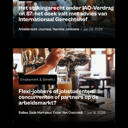
Het stakingsrecht onder IAO-Verdrag
nr. 87: het doek valt met advies van
Internationaal Gerechtshof
Arbeidsrecht Journaal
,
Yasmine Janssens
|
jun 23, 2026
Employment & Benefits
Flexi-jobbers of jobstudenten:
concurrenten of partners op de
arbeidsmarkt?
Bellaw
,
Sade Marteleur
,
Ester Van Oostveldt
|
jun 18, 2026