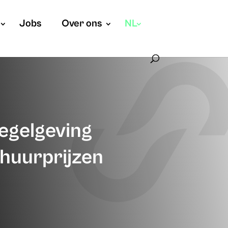
Jobs
Over ons
NL
egelgeving
 huurprijzen