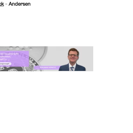
ck
–
Andersen