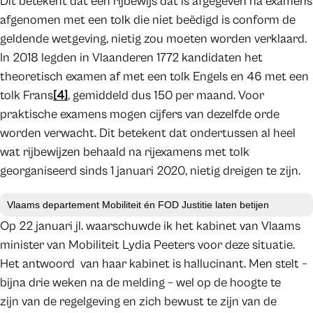
Dit betekent dat een rijbewijs dat is afgegeven na examens
afgenomen met een tolk die niet beëdigd is conform de
geldende wetgeving, nietig zou moeten worden verklaard.
In 2018 legden in Vlaanderen 1772 kandidaten het
theoretisch examen af met een tolk Engels en 46 met een
tolk Frans
[4]
, gemiddeld dus 150 per maand. Voor
praktische examens mogen cijfers van dezelfde orde
worden verwacht. Dit betekent dat ondertussen al heel
wat rijbewijzen behaald na rijexamens met tolk
georganiseerd sinds 1 januari 2020, nietig dreigen te zijn.
Vlaams departement Mobiliteit én FOD Justitie laten betijen
Op 22 januari jl. waarschuwde ik het kabinet van Vlaams
minister van Mobiliteit Lydia Peeters voor deze situatie.
Het antwoord van haar kabinet is hallucinant. Men stelt –
bijna drie weken na de melding – wel op de hoogte te
zijn van de regelgeving en zich bewust te zijn van de