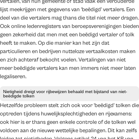
vertalen, van hun gemeente of stad vaak een verouderde
lijst meekrijgen met gegevens van ‘beëdigd’ vertalers. Een
deel van die vertalers mag thans die titel niet meer dragen.
Ook online ledenregisters van beroepsverenigingen bieden
geen zekerheid dat men met een beëdigd vertaler of tolk
heeft te maken. Op die manier kan het zijn dat
particulieren en bedrijven nutteloze vertaalkosten maken
en zich achteraf bekocht voelen. Vertalingen van niet
meer beëdigde vertalers kan men immers niet meer laten
legaliseren.
Nietigheid dreigt voor rijbewijzen behaald met bijstand van niet-
beëdigde tolken
Hetzelfde probleem stelt zich ook voor ‘beëdigd’ tolken die
optreden tijdens huwelijksplechtigheden en rijexamens:
ook hier is er thans geen enkele controle of de tolken wel
voldoen aan de nieuwe wettelijke bepalingen. Dit kan zelfs
leiden tot nietigheden. Volgens artikel 24 van het KB van