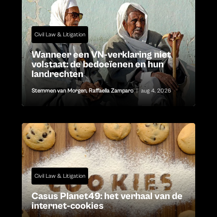
Civil Law & Litigation
Wanneer een VN-verklaring niet
volstaat: de bedoeïenen en hun
landrechten
Stemmen van Morgen
,
Raffaella Zamparo
|
aug 4, 2026
Civil Law & Litigation
Casus Planet49: het verhaal van de
internet-cookies