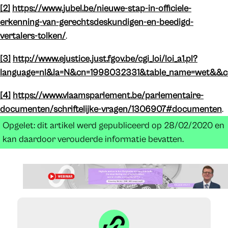
[2]
https://www.jubel.be/nieuwe-stap-in-officiele-
erkenning-van-gerechtsdeskundigen-en-beedigd-
vertalers-tolken/
.
[3]
http://www.ejustice.just.fgov.be/cgi_loi/loi_a1.pl?
language=nl&la=N&cn=1998032331&table_name=wet&&ca
[4]
https://www.vlaamsparlement.be/parlementaire-
documenten/schriftelijke-vragen/1306907#documenten
.
Opgelet: dit artikel werd gepubliceerd op 28/02/2020 en
kan daardoor verouderde informatie bevatten.