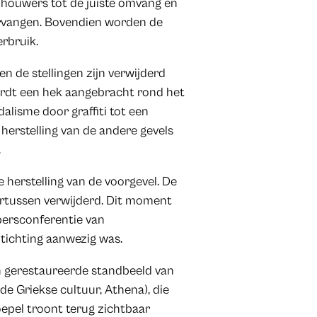
nhouwers tot de juiste omvang en
rvangen. Bovendien worden de
rbruik.
 en de stellingen zijn verwijderd
wordt een hek aangebracht rond het
alisme door graffiti tot een
erstelling van de andere gevels
.
herstelling van de voorgevel. De
ertussen verwijderd. Dit moment
persconferentie van
Stichting aanwezig was.
n gerestaureerde standbeeld van
de Griekse cultuur, Athena), die
epel troont terug zichtbaar