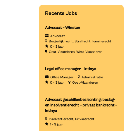
Recente Jobs
Advocaat – Winston
Advocaat
Burgerlijk recht
Strafrecht
Familierecht
0 - 3 jaar
Oost-Vlaanderen
West-Vlaanderen
Legal office manager – Intinya
Office Manager
Administratie
0 - 3 jaar
Oost-Vlaanderen
Advocaat geschillenbeslechting: beslag-
en insolventierecht – privaat bankrecht –
Intinya
Insolventierecht
Privaatrecht
1 - 3 jaar