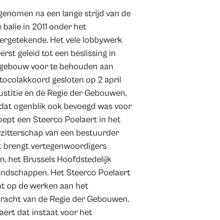
 genomen na een lange strijd van de
 balie in 2011 onder het
ergetekende. Het vele lobbywerk
rst geleid tot een beslissing in
tsgebouw voor te behouden aan
otocolakkoord gesloten op 2 april
ustitie en de Regie der Gebouwen,
p dat ogenblik ook bevoegd was voor
ept een Steerco Poelaert in het
rzitterschap van een bestuurder
rt brengt vertegenwoordigers
, het Brussels Hoofdstedelijk
ndschappen. Het Steerco Poelaert
ht op de werken aan het
dracht van de Regie der Gebouwen.
ert dat instaat voor het