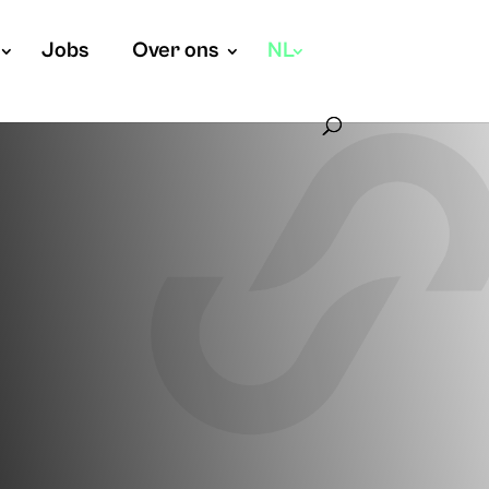
Jobs
Over ons
NL