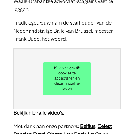
Waals-Brabantse advocaat-stagiairs vast te
leggen.
Traditiegetrouw nam de stafhouder van de
Nederlandstalige Balie van Brussel, meester
Frank Judo, het woord.
Klik hier om 🍪
cookies te
accepteren en
deze inhoud te
laden
Bekijk hier alle video’s.
Met dank aan onze partners:
Belfius
,
Celest