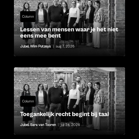
Column
Lessen van mensen waar je het niet
eens mee bent
Jubel
,
Wim Putzeys
|
aug 7, 2026
Column
Toegankelijk recht begint bij taal
Jubel
,
Sara van Tooren
|
jul 24, 2026