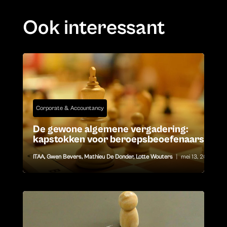
Ook interessant
Corporate & Accountancy
De gewone algemene vergadering:
kapstokken voor beroepsbeoefenaars
ITAA
,
Gwen Bevers
,
Mathieu De Donder
,
Lotte Wouters
|
mei 13, 2026