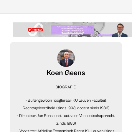
Opgelet: dit artikel werd gepubliceerd op 22/11/2021 en
kan daardoor verouderde informatie bevatten.
Koen Geens
BIOGRAFIE:
- Buitengewoon hoogleraar KU Leuven Faculteit
Rechtsgeleerdheid (sinds 1993; docent sinds 1986)
- Directeur Jan Ronse Instituut voor Vennootschapsrecht
(sinds 1986)
- Voorzitter Afdeling Economisch Recht KU Leuven (sinds