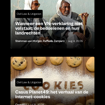
Civil Law & Litigation
Wanneer een VN-verklaring niet
volstaat: de bedoeïenen en hun
landrechten
Stemmen van Morgen
,
Raffaella Zamparo
|
aug 4, 2026
Civil Law & Litigation
Casus Planet49: het verhaal van de
internet-cookies
Case4EU
|
jul 31, 2026