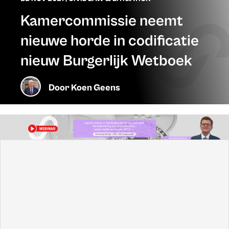
Kamercommissie neemt
nieuwe horde in codificatie
nieuw Burgerlijk Wetboek
Door
Koen Geens
In de commissie Justitie werd op 16 november een
belangrijke stap gezet in de codificatie van het nieuwe
Burgerlijk Wetboek. Het wetsvoorstel over de codificatie
van CD&V-Kamerlid Koen Geens werd unaniem
goedgekeurd.
De structuur van het oude Burgerlijk Wetboek, daterend