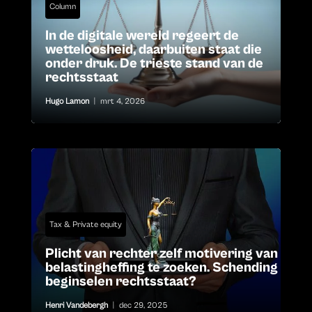
Column
In de digitale wereld regeert de
wetteloosheid, daarbuiten staat die
onder druk. De trieste stand van de
rechtsstaat
Hugo Lamon
|
mrt 4, 2026
Tax & Private equity
Plicht van rechter zelf motivering van
belastingheffing te zoeken. Schending
beginselen rechtsstaat?
Henri Vandebergh
|
dec 29, 2025