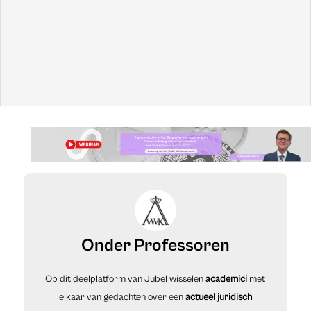
panelgesprek van “Onder Professoren”. Onderwerp van
debat:
de bonus.
Herbekijk die eerste videoreeks
op
Advocatennet
.
Opgelet: dit artikel werd gepubliceerd op 09/10/2019 en
kan daardoor verouderde informatie bevatten.
Onder Professoren
Op dit deelplatform van Jubel wisselen
academici
met
elkaar van gedachten over een
actueel juridisch