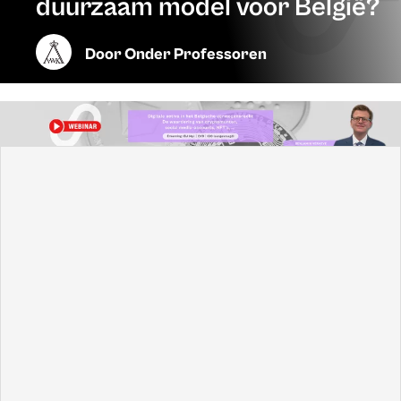
duurzaam model voor België?
Door
Onder Professoren
De Belgen zijn de Bourgondiërs van Europa, zo wordt
gezegd. Dat zou dan kunnen betekenen dat zij ook
confederalisten zijn. De “echte” Bourgondiërs, de hertogen
van de vijftiende eeuw, voerden inderdaad een soort
confederaal systeem in.
Of is confederalisme “
le fédéralisme pour les cons
”, zoals
de Brusselse hoogleraar en CdH-politicus Francis