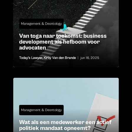
Management & Deontology
Van toga naar toekomst: business
development als hefboom voor
advocaten
Today's Lawyer
,
Kirby Van den Brande
|
jun 16, 2025
Management & Deontology
Wat als een medewerker een actief
politiek mandaat opneemt?