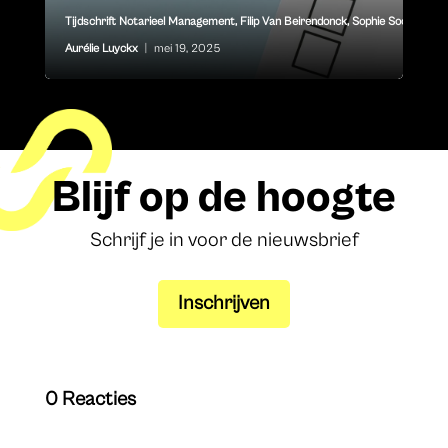
Tijdschrift Notarieel Management
,
Filip Van Beirendonck
,
Sophie Soors
,
Aurélie Luyckx
|
mei 19, 2025
Blijf op de hoogte
Schrijf je in voor de nieuwsbrief
Inschrijven
0 Reacties