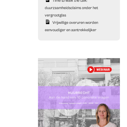
Time to walk the talk:
duurzaamheidsclaims onder het
vergrootglas
Vrijwillige overuren worden
eenvoudiger en aantrekkelijker