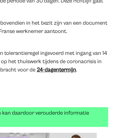
de periode van 30 dagen. Deze richtlijn gaat
bovendien in het bezit zijn van een document
e Franse werknemer aantoont.
 tolerantieregel ingevoerd met ingang van 14
op het thuiswerk tijdens de coronacrisis in
gebracht voor de
24-dagentermijn
.
n kan daardoor verouderde informatie