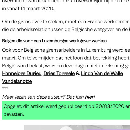
overmacht wordt aanzien, ook al overschrijdt hij hiermee 
in vanaf 14 maart 2020.
Om de grens over te steken, moet een Franse werknemer 
die de arbeidsrelatie tussen de Belgische wetgever en d
Belgen die voor een Luxemburgse werkgever werken
Ook voor Belgische grensarbeiders in Luxemburg werd een
maart. Om te vermijden dat het loon dat betrekking heeft 
België word belast, worden deze dagen niet in rekening 
Hannelore Durieu
,
Dries Torreele
&
Linda Van de Walle
Vandelanotte
***
Meer lezen van deze auteur? Dat kan
hier
!
Opgelet: dit artikel werd gepubliceerd op 30/03/2020 e
bevatten.