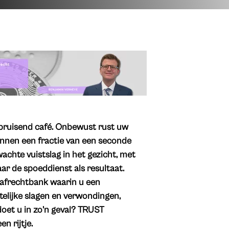
n bruisend café. Onbewust rust uw
binnen een fractie van een seconde
achte vuistslag in het gezicht, met
ar de spoeddienst als resultaat.
trafrechtbank waarin u een
elijke slagen en verwondingen,
doet u in zo'n geval? TRUST
n rijtje.