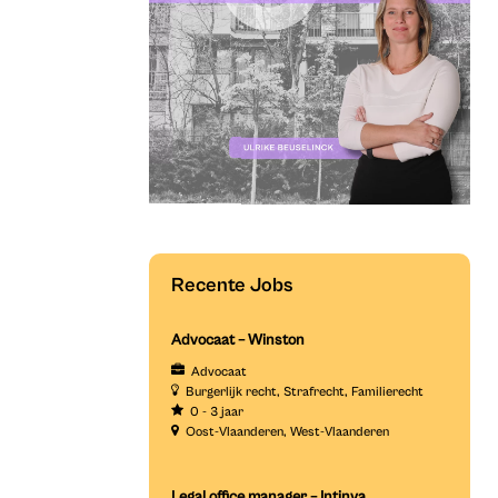
Recente Jobs
Advocaat – Winston
Advocaat
Burgerlijk recht
Strafrecht
Familierecht
0 - 3 jaar
Oost-Vlaanderen
West-Vlaanderen
Legal office manager – Intinya