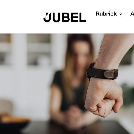
Rubriek
A