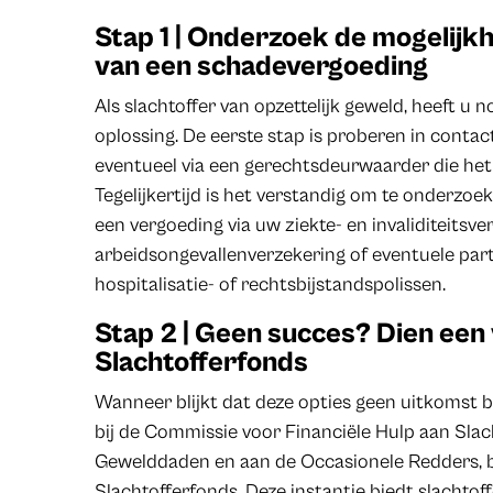
Stap 1 | Onderzoek de mogelijk
van een schadevergoeding
Als slachtoffer van opzettelijk geweld, heeft u 
oplossing. De eerste stap is proberen in contac
eventueel via een gerechtsdeurwaarder die het
Tegelijkertijd is het verstandig om te onderzo
een vergoeding via uw ziekte- en invaliditeitsve
arbeidsongevallenverzekering of eventuele part
hospitalisatie- of rechtsbijstandspolissen.
Stap 2 | Geen succes? Dien een 
Slachtofferfonds
Wanneer blijkt dat deze opties geen uitkomst b
bij de Commissie voor Financiële Hulp aan Slach
Gewelddaden en aan de Occasionele Redders, b
Slachtofferfonds. Deze instantie biedt slachto