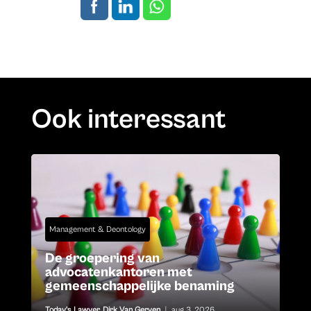
Ook interessant
Management & Deontology
De groepering van
advocatenkantoren met
gemeenschappelijke benaming
Today's Lawyer
,
Dirk Van Gerven
|
aug 3, 2026