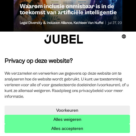
Waarom inclusie onmisbaar is in de
toekomst van artificiële intelligentie
Legal Diversity & Inclusion Alliance
,
Kathleen Van Nuffel
|
jul 27, 2026
Blijf op de hoogte
Schrijf je in voor de nieuwsbrief
Inschrijven
0 Reacties