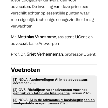
(deontologische) kernwaarden voor
advocaten. De invulling van deze principes
verschilt echter op essentiële punten waar
men eigenlijk toch enige eensgezindheid mag
verwachten.
Mr.
Matthias Vandamme
, assistent UGent en
advocaat balie Antwerpen
Prof. Dr.
Griet Verhenneman
, professor UGent
Voetnoten
[1]
NOvA,
Aanbevelingen AI in de advocatuur
,
december 2025.
[2]
OVB,
Richtlijnen voor advocaten voor het
gebruik van Artificiële Intelligentie
, januari 2025.
[3]
NOvA,
AI in de advocatuur: basisbegrippen en
veelgestelde vragen
, januari 2025.