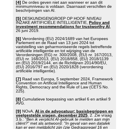
[4]
De ordes geven niet aan wanneer er aan dit
minimumniveau is voldaan. Daarnaast verschillen de
beschrijvingen van AI.
[5]
DESKUNDIGENGROEP OP HOOF NIVEAU
INZAKE ARTIFICIËLE INTELLIGENTIE,
Policy and
investment recommendations for trustworthy AI
,
26 juni 2019.
[6]
Verordening (EU) 2024/1689 van het Europees
Parlement en de Raad van 13 juni 2024 tot
vaststelling van geharmoniseerde regels betreffende
artificiële intelligentie en tot wijziging van de
Verordeningen (EG) nr. 300/2008, (EU) nr. 167/2013,
(EU) nr. 168/2013, (EU) 2018/858, (EU) 2018/1139
en (EU) 2019/2144, en de Richtlijnen 2014/90/EU,
(EU) 2016/797 en (EU) 2020/1828 (verordening
artificiële intelligentie).
[7]
Raad van Europa, 5 september 2024, Framework
Convention on Artificial Intelligence and Human
Rights, Democracy and the Rule of Law (CETS No.
225).
[8]
Cumulatieve toepassing van artikel 6 en artikel 9
AVG.
[9]
NOvA,
AI in de advocatuur: basisbegrippen en
veelgestelde vragen, december 2025
, 2. Zie vraag
3.b.:
“Ben ik verplicht AI-gebruik te melden aan mijn
cliënt?”
met als antwoord:
“In geval van een datalek
kan er een meldplicht zijn (zie Gedragsregel 16 en