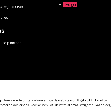
Volgen
Volgen
s organiseren
tures
bs
ure plaatsen
 by
Xando
–
Cookieverklaring
–
Disclaimer
–
Privacyverklaring