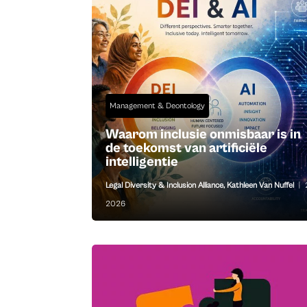
Management & Deontology
Waarom inclusie onmisbaar is in
de toekomst van artificiële
intelligentie
Legal Diversity & Inclusion Alliance
,
Kathleen Van Nuffel
|
2026