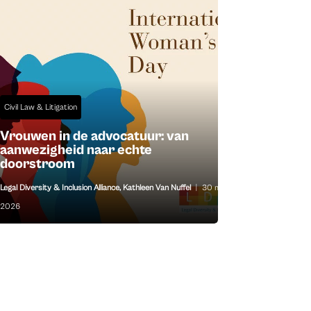
Civil Law & Litigation
Vrouwen in de advocatuur: van
aanwezigheid naar echte
doorstroom
Legal Diversity & Inclusion Alliance
,
Kathleen Van Nuffel
|
30 mrt
2026