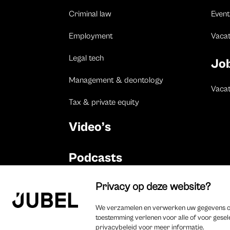
Criminal law
Event
Employment
Vaca
Legal tech
Jo
Management & deontology
Vacat
Tax & private equity
Video’s
Podcasts
©
2025 Jubel – Webdesign by
Wisemen
– Optimized