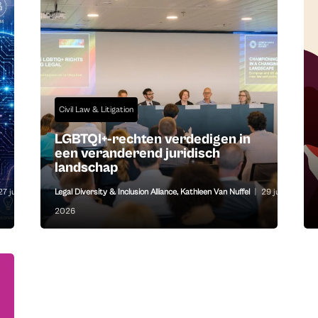
Civil Law & Litigation
LGBTQI+-rechten verdedigen in
een veranderend juridisch
landschap
27 jul
Legal Diversity & Inclusion Alliance
,
Kathleen Van Nuffel
|
29 jun
2026