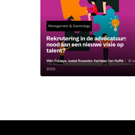
Management & Deontology
Rekrutering in de advocatuur:
nood aan een nieuwe visie op
talent?
Wim Putzeys
,
Isabel Rosendor
,
Kathleen Van Nuffel
|
31 
2025