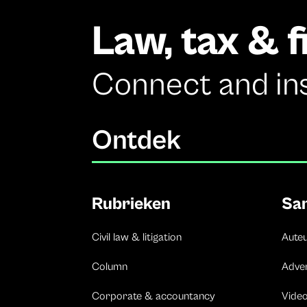
Law, tax & 
Connect and in
Ontdek
Rubrieken
Sa
Civil law & litigation
Aute
Column
Adve
Corporate & accountancy
Vide