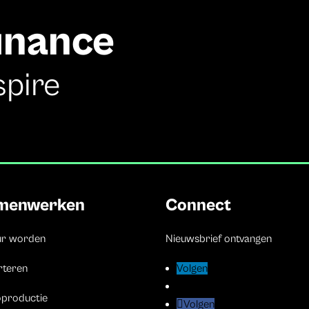
finance
spire
menwerken
Connect
ur worden
Nieuwsbrief ontvangen
rteren
Volgen
Volgen
Volgen
Volgen
oproductie
Volgen
Volgen