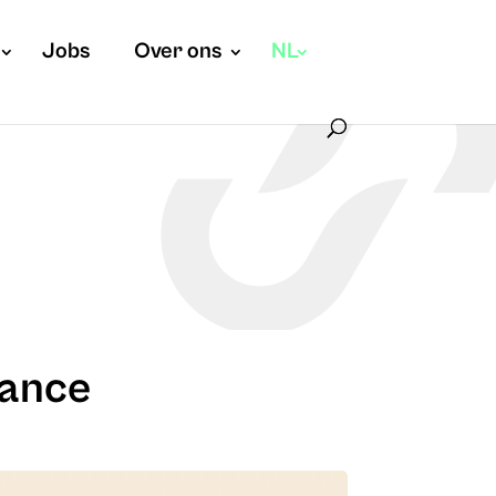
Jobs
Over ons
NL
iance