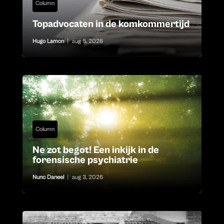
Column
Topadvocaten in de komkommertijd
Hugo Lamon
|
aug 5, 2026
Column
Ne zot begot! Een inkijk in de
forensische psychiatrie
Nuno Daneel
|
aug 3, 2026