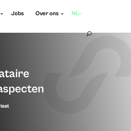
Jobs
Over ons
NL
ataire
 aspecten
iaat