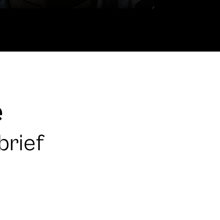
e
brief