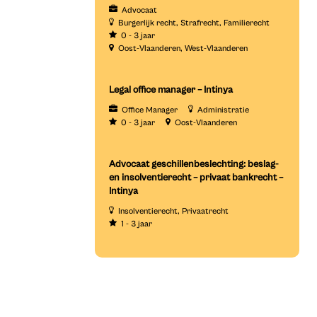
Advocaat
Burgerlijk recht
Strafrecht
Familierecht
0 - 3 jaar
Oost-Vlaanderen
West-Vlaanderen
Legal office manager – Intinya
Office Manager
Administratie
0 - 3 jaar
Oost-Vlaanderen
Advocaat geschillenbeslechting: beslag-
en insolventierecht – privaat bankrecht –
Intinya
Insolventierecht
Privaatrecht
1 - 3 jaar