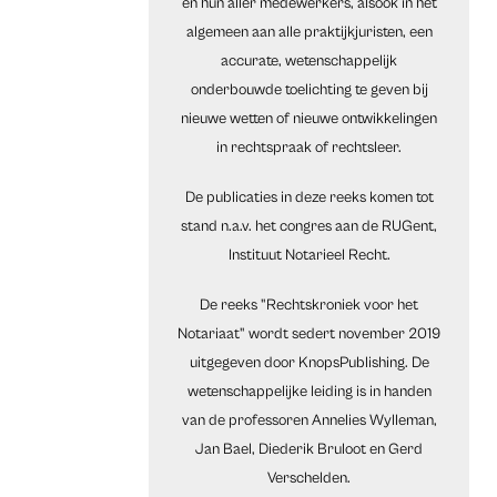
en hun aller medewerkers, alsook in het
algemeen aan alle praktijkjuristen, een
accurate, wetenschappelijk
onderbouwde toelichting te geven bij
nieuwe wetten of nieuwe ontwikkelingen
in rechtspraak of rechtsleer.
De publicaties in deze reeks komen tot
stand n.a.v. het congres aan de RUGent,
Instituut Notarieel Recht.
De reeks "Rechtskroniek voor het
Notariaat" wordt sedert november 2019
uitgegeven door KnopsPublishing. De
wetenschappelijke leiding is in handen
van de professoren Annelies Wylleman,
Jan Bael, Diederik Bruloot en Gerd
Verschelden.