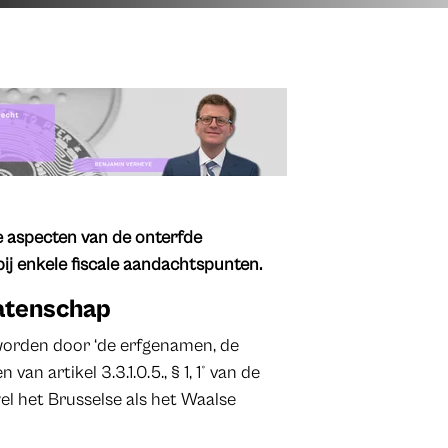
ne aspecten van de onterfde
bij enkele fiscale aandachtspunten.
latenschap
worden door ‘de erfgenamen, de
an artikel 3.3.1.0.5., § 1, 1° van de
el het Brusselse als het Waalse