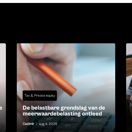
Tax & Private equity
e
De belastbare grondslag van de
meerwaardebelasting ontleed
Cazimir
|
aug 4, 2026