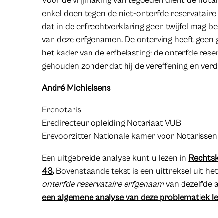
Voor de vrijmaking van tegoeden dient de notaris
enkel doen tegen de niet-onterfde reservatair
dat in de erfrechtverklaring geen twijfel mag b
van deze erfgenamen. De onterving heeft geen g
het kader van de erfbelasting: de onterfde rese
gehouden zonder dat hij de vereffening en ver
André Michielsens
Erenotaris
Eredirecteur opleiding Notariaat VUB
Erevoorzitter Nationale kamer voor Notarissen
Een uitgebreide analyse kunt u lezen in
Rechtsk
43
.
Bovenstaande tekst is een uittreksel uit het
onterfde reservataire erfgenaam
van dezelfde 
een algemene analyse van deze problematiek le