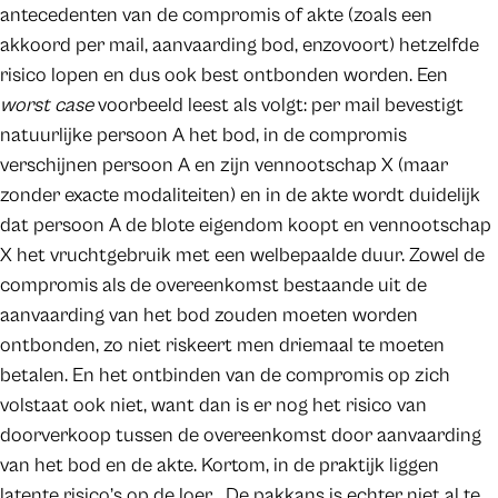
antecedenten van de compromis of akte (zoals een
akkoord per mail, aanvaarding bod, enzovoort) hetzelfde
risico lopen en dus ook best ontbonden worden. Een
worst case
voorbeeld leest als volgt: per mail bevestigt
natuurlijke persoon A het bod, in de compromis
verschijnen persoon A en zijn vennootschap X (maar
zonder exacte modaliteiten) en in de akte wordt duidelijk
dat persoon A de blote eigendom koopt en vennootschap
X het vruchtgebruik met een welbepaalde duur. Zowel de
compromis als de overeenkomst bestaande uit de
aanvaarding van het bod zouden moeten worden
ontbonden, zo niet riskeert men driemaal te moeten
betalen. En het ontbinden van de compromis op zich
volstaat ook niet, want dan is er nog het risico van
doorverkoop tussen de overeenkomst door aanvaarding
van het bod en de akte. Kortom, in de praktijk liggen
latente risico’s op de loer… De pakkans is echter niet al te