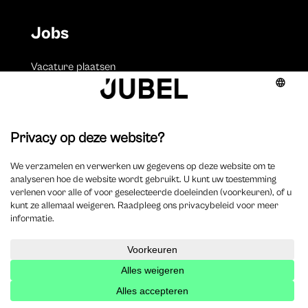
Jobs
Vacature plaatsen
Volgen
Volgen
Volgen
Volgen
Over ons
Onze missie
Redactieraad
Jubel