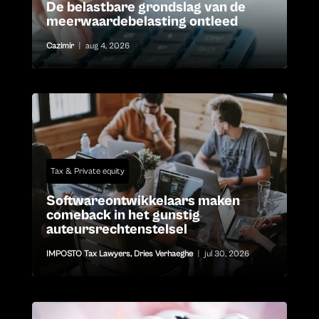
De belastbare grondslag van de
meerwaardebelasting ontleed
Cazimir
|
aug 4, 2026
Tax & Private equity
Softwareontwikkelaars maken
comeback in het gunstig
auteursrechtenstelsel
IMPOSTO Tax Lawyers
,
Dries Verhaeghe
|
jul 30, 2026