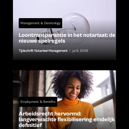
Management & Deontology
Loontransparantie in het notariaat: de
nieuwe spelregels
Tijdschrift Notarieel Management
|
jul 6, 2026
Employment & Benefits
Arbeidsrecht hervormd:
langverwachte flexibilisering eindelijk
definitief