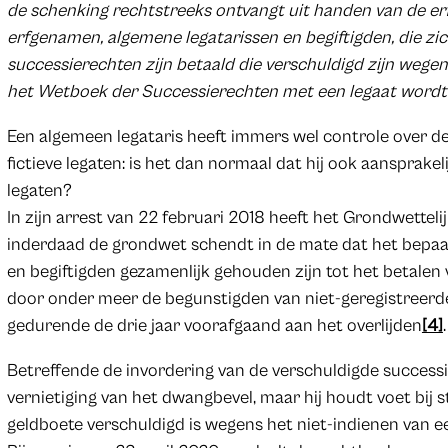
de schenking rechtstreeks ontvangt uit handen van de erf
erfgenamen, algemene legatarissen en begiftigden, die zi
successierechten zijn betaald die verschuldigd zijn wegens
het Wetboek der Successierechten met een legaat wordt g
Een algemeen legataris heeft immers wel controle over de
fictieve legaten: is het dan normaal dat hij ook aansprakeli
legaten?
In zijn arrest van 22 februari 2018 heeft het Grondwettel
inderdaad de grondwet schendt in de mate dat het bepaa
en begiftigden gezamenlijk gehouden zijn tot het betalen
door onder meer de begunstigden van niet-geregistreer
gedurende de drie jaar voorafgaand aan het overlijden
[4]
.
Betreffende de invordering van de verschuldigde successi
vernietiging van het dwangbevel, maar hij houdt voet bij s
geldboete verschuldigd is wegens het niet-indienen van ee