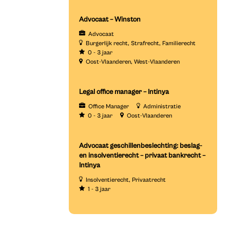
Advocaat – Winston
Advocaat
Burgerlijk recht
Strafrecht
Familierecht
0 - 3 jaar
Oost-Vlaanderen
West-Vlaanderen
Legal office manager – Intinya
Office Manager
Administratie
0 - 3 jaar
Oost-Vlaanderen
Advocaat geschillenbeslechting: beslag-
en insolventierecht – privaat bankrecht –
Intinya
Insolventierecht
Privaatrecht
1 - 3 jaar