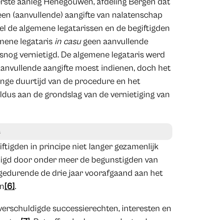
eerste aanleg Henegouwen, afdeling Bergen dat
een (aanvullende) aangifte van nalatenschap
l de algemene legatarissen en de begiftigden
emene legataris
in casu
geen aanvullende
lsnog vernietigd. De algemene legataris werd
 aanvullende aangifte moest indienen, doch het
ange duurtijd van de procedure en het
ldus aan de grondslag van de vernietiging van
s
ftigden in principe niet langer gezamenlijk
ldigd door onder meer de begunstigden van
gedurende de drie jaar voorafgaand aan het
en
[6]
.
erschuldigde successierechten, interesten en