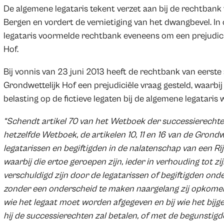
De algemene legataris tekent verzet aan bij de rechtbank
Bergen en vordert de vernietiging van het dwangbevel. I
legataris voormelde rechtbank eveneens om een prejudicië
Hof.
Bij vonnis van 23 juni 2013 heeft de rechtbank van eerst
Grondwettelijk Hof een prejudiciële vraag gesteld, waarbi
belasting op de fictieve legaten bij de algemene legataris 
“Schendt artikel 70 van het Wetboek der successierechte
hetzelfde Wetboek, de artikelen 10, 11 en 16 van de Gron
legatarissen en begiftigden in de nalatenschap van een Ri
waarbij die ertoe geroepen zijn, ieder in verhouding tot zi
verschuldigd zijn door de legatarissen of begiftigden onder
zonder een onderscheid te maken naargelang zij opkomen 
wie het legaat moet worden afgegeven en bij wie het bijge
hij de successierechten zal betalen, of met de begunstig