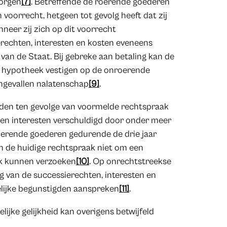
borgen
[7]
. Betreffende de roerende goederen
voorrecht, hetgeen tot gevolg heeft dat zij
neer zij zich op dit voorrecht
erechten, interesten en kosten eveneens
an de Staat. Bij gebreke aan betaling kan de
n hypotheek vestigen op de onroerende
engevallen nalatenschap
[9]
.
gden ten gevolge van voormelde rechtspraak
n en interesten verschuldigd door onder meer
oerende goederen gedurende de drie jaar
van de huidige rechtspraak niet om een
eek kunnen verzoeken
[10]
. Op onrechtstreekse
ng van de successierechten, interesten en
elijke begunstigden aanspreken
[11]
.
ijke gelijkheid kan overigens betwijfeld