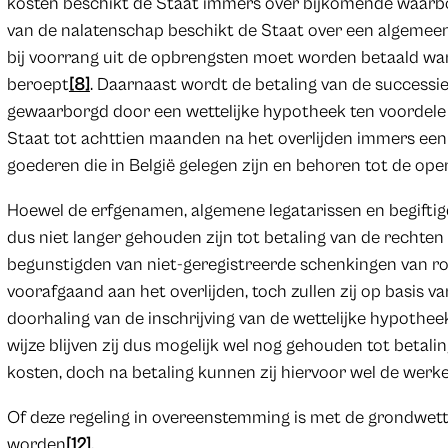
kosten beschikt de Staat immers over bijkomende waar
van de nalatenschap beschikt de Staat over een algemeen 
bij voorrang uit de opbrengsten moet worden betaald wan
beroept
[8]
. Daarnaast wordt de betaling van de successi
gewaarborgd door een wettelijke hypotheek ten voordele v
Staat tot achttien maanden na het overlijden immers ee
goederen die in België gelegen zijn en behoren tot de op
Hoewel de erfgenamen, algemene legatarissen en begifti
dus niet langer gehouden zijn tot betaling van de rechte
begunstigden van niet-geregistreerde schenkingen van r
voorafgaand aan het overlijden, toch zullen zij op basis 
doorhaling van de inschrijving van de wettelijke hypoth
wijze blijven zij dus mogelijk wel nog gehouden tot betali
kosten, doch na betaling kunnen zij hiervoor wel de werk
Of deze regeling in overeenstemming is met de grondwettel
worden
[12]
.