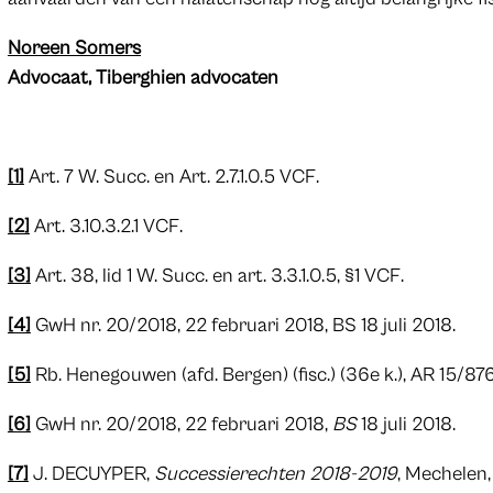
Noreen Somers
Advocaat, Tiberghien advocaten
[1]
Art. 7 W. Succ. en Art. 2.7.1.0.5 VCF.
[2]
Art. 3.10.3.2.1 VCF.
[3]
Art. 38, lid 1 W. Succ. en art. 3.3.1.0.5, §1 VCF.
[4]
GwH nr. 20/2018, 22 februari 2018, BS 18 juli 2018.
[5]
Rb. Henegouwen (afd. Bergen) (fisc.) (36e k.), AR 15/876
[6]
GwH nr. 20/2018, 22 februari 2018,
BS
18 juli 2018.
[7]
J. DECUYPER,
Successierechten 2018-2019
, Mechelen,