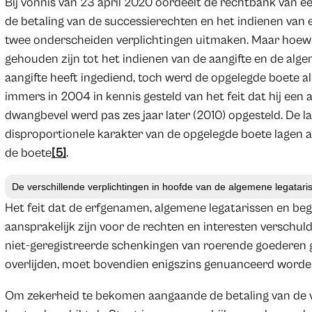
Bij vonnis van 23 april 2020 oordeelt de rechtbank van 
de betaling van de successierechten en het indienen van 
twee onderscheiden verplichtingen uitmaken. Maar hoewe
gehouden zijn tot het indienen van de aangifte en de alg
aangifte heeft ingediend, toch werd de opgelegde boete a
immers in 2004 in kennis gesteld van het feit dat hij een
dwangbevel werd pas zes jaar later (2010) opgesteld. De l
disproportionele karakter van de opgelegde boete lagen a
de boete
[5]
.
De verschillende verplichtingen in hoofde van de algemene legatari
Het feit dat de erfgenamen, algemene legatarissen en begi
aansprakelijk zijn voor de rechten en interesten verschu
niet-geregistreerde schenkingen van roerende goederen 
overlijden, moet bovendien enigszins genuanceerd word
Om zekerheid te bekomen aangaande de betaling van de v