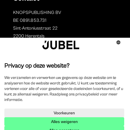
KNOPSPUBLISHING BV
BE 0891.853.731
Sint-Antoniusstraat 22
2200 Herentals
T. 014 73 78 11
Auteurs
Overzicht auteurs
Auteur worden?
©
2025 Jubel – Webdesign by
Wisemen
– Optimized by
Xando
–
Cookieverklaring
–
Disclaimer
–
Privacyverklaring