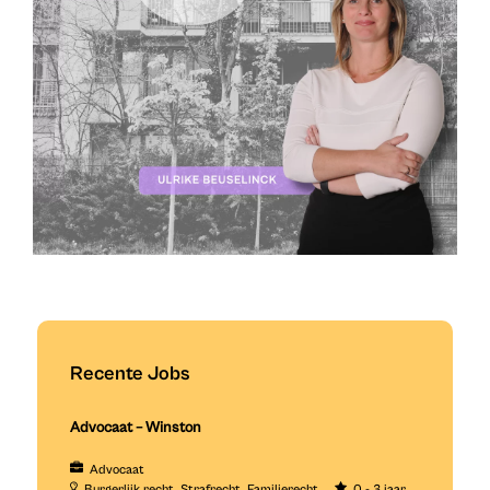
Recente Jobs
Advocaat – Winston
Advocaat
Burgerlijk recht
Strafrecht
Familierecht
0 - 3 jaar