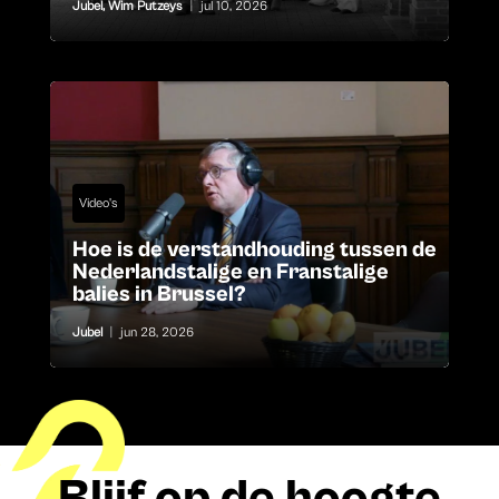
Jubel
,
Wim Putzeys
|
jul 10, 2026
Video's
Hoe is de verstandhouding tussen de
Nederlandstalige en Franstalige
balies in Brussel?
Jubel
|
jun 28, 2026