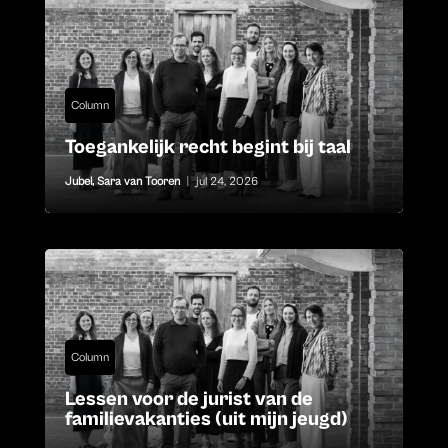
Column
Toegankelijk recht begint bij taal
Jubel
,
Sara van Tooren
|
jul 24, 2026
Column
Lessen voor de jurist van de
familievakanties (uit mijn jeugd)