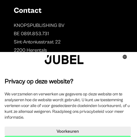
Contact
KNOPSPUBLISHING BV
BE 0891.853.731
Sint-Antoniusstraat 22
2200 Herentals
T. 014 73 78 11
Auteurs
Overzicht auteurs
Auteur worden?