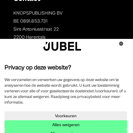
KNOPSPUBLISHING BV
BE 0891.853.731
Sint-Antoniusstraat 22
2200 Herentals
T. 014 73 78 11
Auteurs
Overzicht auteurs
Auteur worden?
©
2025 Jubel – Webdesign by
Wisemen
– Optimized by
Xando
–
Cookieverklaring
–
Disclaimer
–
Privacyverklaring