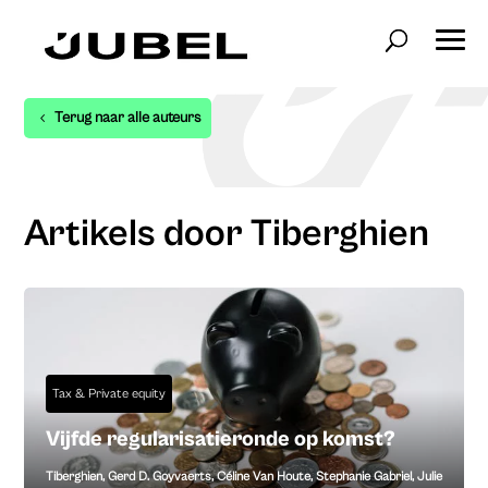
Terug naar alle auteurs
Artikels door Tiberghien
Tax & Private equity
Vijfde regularisatieronde op komst?
Tiberghien
,
Gerd D. Goyvaerts
,
Céline Van Houte
,
Stephanie Gabriel
,
Julie