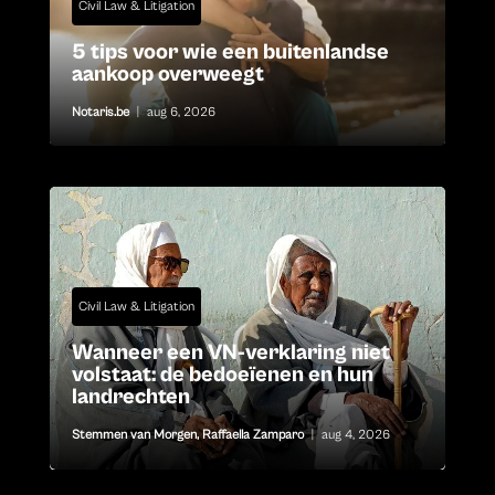
Civil Law & Litigation
5 tips voor wie een buitenlandse
aankoop overweegt
Notaris.be
|
aug 6, 2026
Civil Law & Litigation
Wanneer een VN-verklaring niet
volstaat: de bedoeïenen en hun
landrechten
Stemmen van Morgen
,
Raffaella Zamparo
|
aug 4, 2026