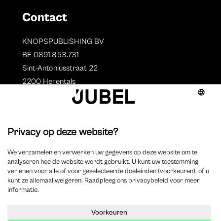
Contact
KNOPSPUBLISHING BV
BE 0891.853.731
Sint-Antoniusstraat 22
2200 Herentals
T. 014 73 78 11
Auteurs
Overzicht auteurs
Auteur worden?