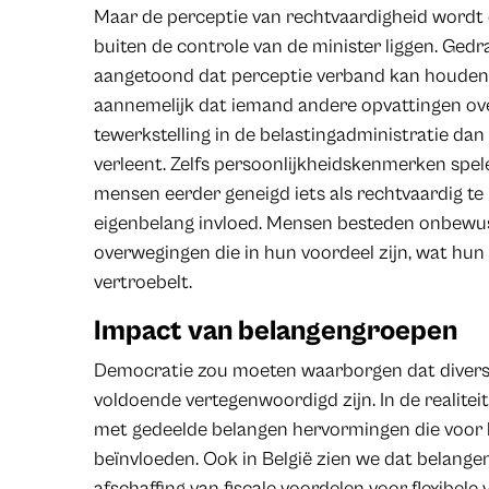
Maar de perceptie van rechtvaardigheid
wordt 
buiten de controle van de minister liggen. G
aangetoond dat perceptie verband kan houden 
aannemelijk dat iemand andere opvattingen ov
tewerkstelling in de belastingadministratie dan
verleent. Zelfs persoonlijkheidskenmerken spelen
mensen eerder geneigd iets als rechtvaardig t
eigenbelang invloed. Mensen besteden onbewu
overwegingen die in hun voordeel zijn, wat hun
vertroebelt.
Impact van belangengroepen
Democratie zou moeten waarborgen dat divers
voldoende vertegenwoordigd zijn. In de realiteit
met gedeelde belangen hervormingen die voor h
beïnvloeden. Ook in België zien we dat belan
afschaffing van fiscale voordelen voor flexibel