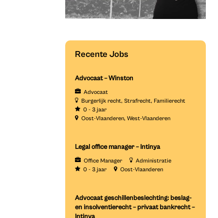
Recente Jobs
Advocaat – Winston
Advocaat
Burgerlijk recht
Strafrecht
Familierecht
0 - 3 jaar
Oost-Vlaanderen
West-Vlaanderen
Legal office manager – Intinya
Office Manager
Administratie
0 - 3 jaar
Oost-Vlaanderen
Advocaat geschillenbeslechting: beslag-
en insolventierecht – privaat bankrecht –
Intinya