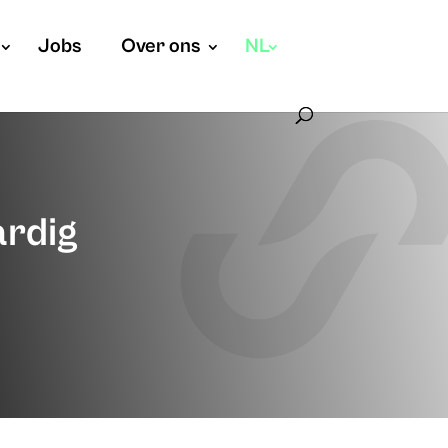
Jobs
Over ons
NL
ardig