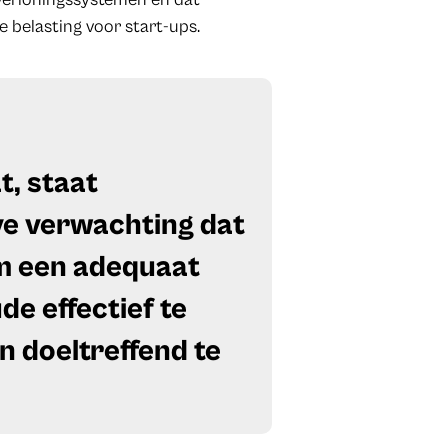
e belasting voor start-ups.
t, staat
ve verwachting dat
m een adequaat
ude effectief te
n doeltreffend te