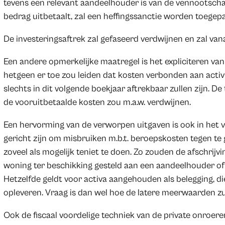
tevens een relevant aandeelhouder is van de vennootscha
bedrag uitbetaalt, zal een heffingssanctie worden toegepa
De investeringsaftrek zal gefaseerd verdwijnen en zal van
Een andere opmerkelijke maatregel is het expliciteren van 
hetgeen er toe zou leiden dat kosten verbonden aan activ
slechts in dit volgende boekjaar aftrekbaar zullen zijn. D
de vooruitbetaalde kosten zou m.a.w. verdwijnen.
Een hervorming van de verworpen uitgaven is ook in het v
gericht zijn om misbruiken m.b.t. beroepskosten tegen te g
zoveel als mogelijk teniet te doen. Zo zouden de afschrij
woning ter beschikking gesteld aan een aandeelhouder of be
Hetzelfde geldt voor activa aangehouden als belegging, d
opleveren. Vraag is dan wel hoe de latere meerwaarden zu
Ook de fiscaal voordelige techniek van de private onroer