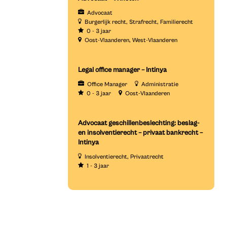
Advocaat
Burgerlijk recht
Strafrecht
Familierecht
0 - 3 jaar
Oost-Vlaanderen
West-Vlaanderen
Legal office manager – Intinya
Office Manager
Administratie
0 - 3 jaar
Oost-Vlaanderen
Advocaat geschillenbeslechting: beslag-
en insolventierecht – privaat bankrecht –
Intinya
Insolventierecht
Privaatrecht
1 - 3 jaar