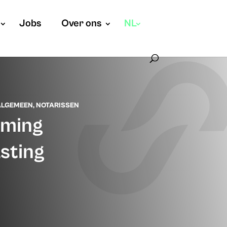
Jobs
Over ons
NL
ALGEMEEN
,
NOTARISSEN
rming
sting