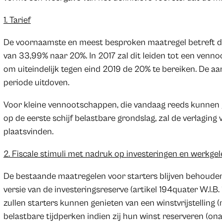
1. Tarief
De voornaamste en meest besproken maatregel betreft de v
van 33,99% naar 20%. In 2017 zal dit leiden tot een venn
om uiteindelijk tegen eind 2019 de 20% te bereiken. De aan
periode uitdoven.
Voor kleine vennootschappen, die vandaag reeds kunnen g
op de eerste schijf belastbare grondslag, zal de verlaging
plaatsvinden.
2. Fiscale stimuli met nadruk op investeringen en werkge
De bestaande maatregelen voor starters blijven behouden
versie van de investeringsreserve (artikel 194quater W.I.B. ’
zullen starters kunnen genieten van een winstvrijstelling
belastbare tijdperken indien zij hun winst reserveren (o