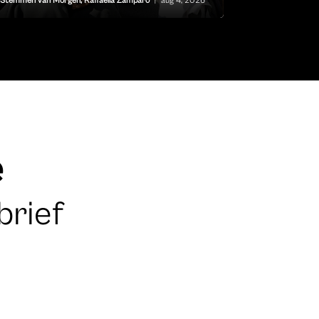
Stemmen van Morgen
,
Raffaella Zamparo
|
aug 4, 2026
e
brief