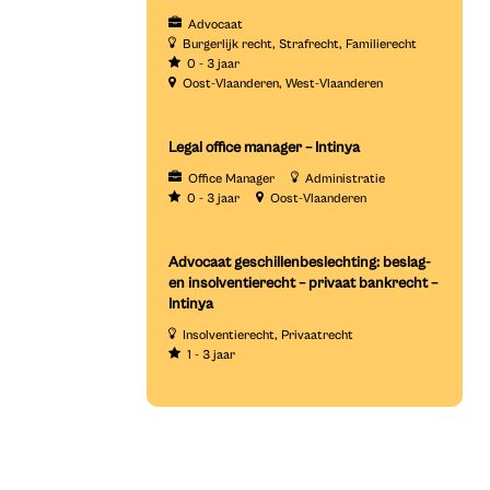
Advocaat
Burgerlijk recht
Strafrecht
Familierecht
0 - 3 jaar
Oost-Vlaanderen
West-Vlaanderen
Legal office manager – Intinya
Office Manager
Administratie
0 - 3 jaar
Oost-Vlaanderen
Advocaat geschillenbeslechting: beslag-
en insolventierecht – privaat bankrecht –
Intinya
Insolventierecht
Privaatrecht
1 - 3 jaar