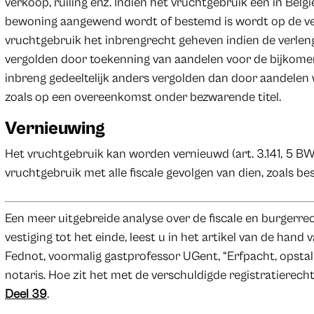
verkoop, ruiling enz. Indien het vruchtgebruik een in Belg
bewoning aangewend wordt of bestemd is wordt op de ver
vruchtgebruik het inbrengrecht geheven indien de verleng
vergolden door toekenning van aandelen voor de bijkome
inbreng gedeeltelijk anders vergolden dan door aandelen
zoals op een overeenkomst onder bezwarende titel.
Vernieuwing
Het vruchtgebruik kan worden vernieuwd (art. 3.141, 5 BW
vruchtgebruik met alle fiscale gevolgen van dien, zoals bes
Een meer uitgebreide analyse over de fiscale en burgerre
vestiging tot het einde, leest u in het artikel van de hand 
Fednot, voormalig gastprofessor UGent, “Erfpacht, opstal
notaris. Hoe zit het met de verschuldigde registratierech
Deel 39
.