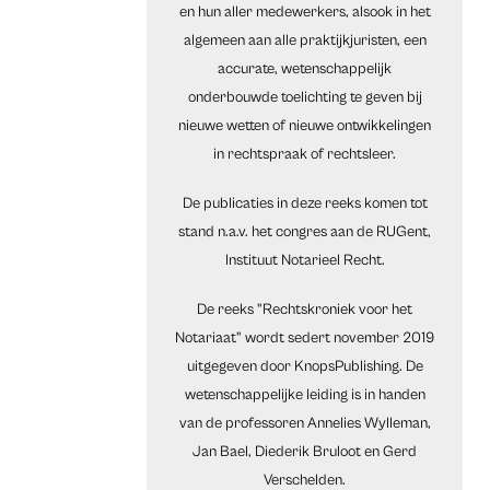
en hun aller medewerkers, alsook in het
algemeen aan alle praktijkjuristen, een
accurate, wetenschappelijk
onderbouwde toelichting te geven bij
nieuwe wetten of nieuwe ontwikkelingen
in rechtspraak of rechtsleer.
De publicaties in deze reeks komen tot
stand n.a.v. het congres aan de RUGent,
Instituut Notarieel Recht.
De reeks "Rechtskroniek voor het
Notariaat" wordt sedert november 2019
uitgegeven door KnopsPublishing. De
wetenschappelijke leiding is in handen
van de professoren Annelies Wylleman,
Jan Bael, Diederik Bruloot en Gerd
Verschelden.