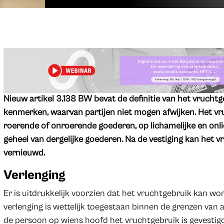
Nieuw artikel 3.138 BW bevat de definitie van het vrucht
kenmerken, waarvan partijen niet mogen afwijken. Het v
roerende of onroerende goederen, op lichamelijke en onl
geheel van dergelijke goederen. Na de vestiging kan het 
vernieuwd.
Verlenging
Er is uitdrukkelijk voorzien dat het vruchtgebruik kan wor
verlenging is wettelijk toegestaan binnen de grenzen van ar
de persoon op wiens hoofd het vruchtgebruik is gevestigd