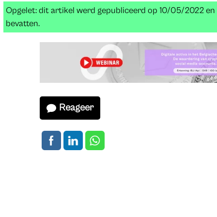
Opgelet: dit artikel werd gepubliceerd op 10/05/2022 e
bevatten.
Reageer