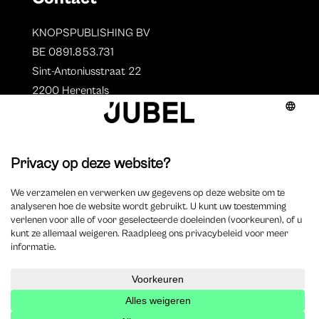
KNOPSPUBLISHING BV
BE 0891.853.731
Sint-Antoniusstraat 22
2200 Herentals
T. 014 73 78 11
Auteurs
Overzicht auteurs
Auteur worden?
©
2025 Jubel – Webdesign by
Wisemen
– Optimized by