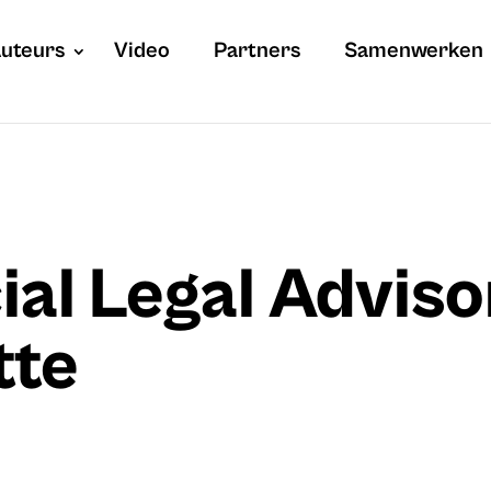
uteurs
Video
Partners
Samenwerken
ial Legal Adviso
tte