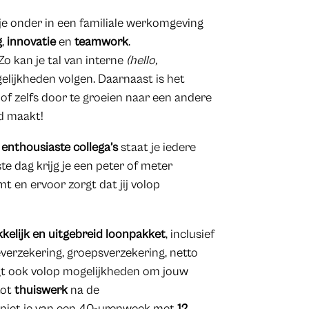
 onder in een familiale werkomgeving
g
,
innovatie
en
teamwork
.
Zo kan je tal van interne
(hello,
lijkheden volgen. Daarnaast is het
 of zelfs door te groeien naar een andere
nd maakt!
enthousiaste collega’s
staat je iedere
te dag krijg je een peter of meter
t en ervoor zorgt dat jij volop
kelijk en uitgebreid loonpakket
, inclusief
everzekering, groepsverzekering, netto
t ook volop mogelijkheden om jouw
tot
thuiswerk
na de
eniet je van een 40-urenweek met
12