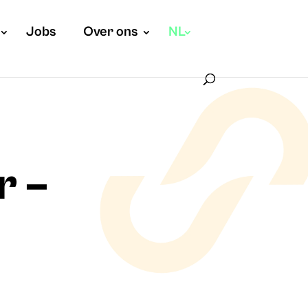
Jobs
Over ons
NL
r –