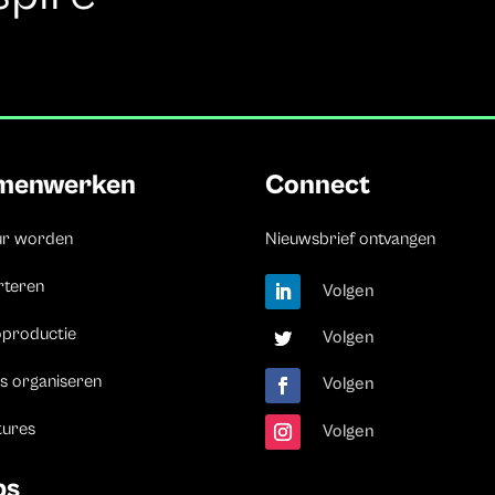
menwerken
Connect
ur worden
Nieuwsbrief ontvangen
rteren
Volgen
oproductie
Volgen
s organiseren
Volgen
tures
Volgen
bs