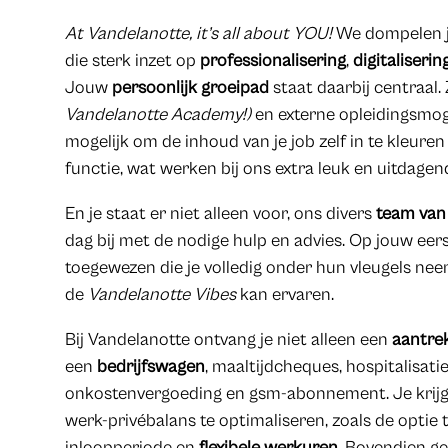
At Vandelanotte, it’s all about YOU!
We dompelen je
die sterk inzet op
professionalisering
,
digitaliserin
Jouw
persoonlijk groeipad
staat daarbij centraal. 
Vandelanotte Academy!)
en externe opleidingsmoge
mogelijk om de inhoud van je job zelf in te kleuren
functie, wat werken bij ons extra leuk en uitdage
En je staat er niet alleen voor, ons divers
team van 
dag bij met de nodige hulp en advies. Op jouw eers
toegewezen die je volledig onder hun vleugels neem
de
Vandelanotte Vibes
kan ervaren.
Bij Vandelanotte ontvang je niet alleen een
aantrek
een
bedrijfswagen
, maaltijdcheques, hospitalisati
onkostenvergoeding en gsm-abonnement. Je krijg
werk-privébalans te optimaliseren, zoals de optie 
inloopperiode en
flexibele werkuren
. Bovendien g