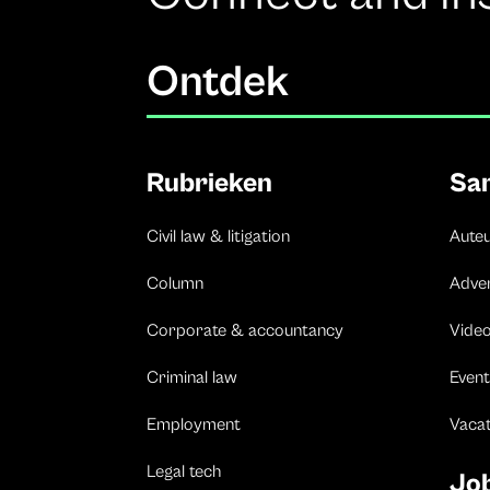
Ontdek
Rubrieken
Sa
Civil law & litigation
Aute
Column
Adve
Corporate & accountancy
Vide
Criminal law
Event
Employment
Vaca
Legal tech
Jo