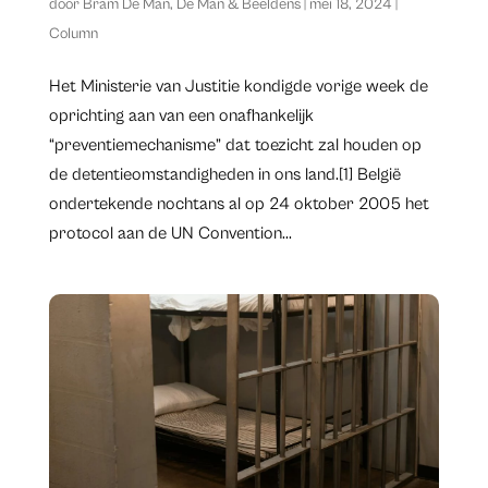
door
Bram De Man
,
De Man & Beeldens
|
mei 18, 2024
|
Column
Het Ministerie van Justitie kondigde vorige week de
oprichting aan van een onafhankelijk
“preventiemechanisme” dat toezicht zal houden op
de detentieomstandigheden in ons land.[1] België
ondertekende nochtans al op 24 oktober 2005 het
protocol aan de UN Convention...