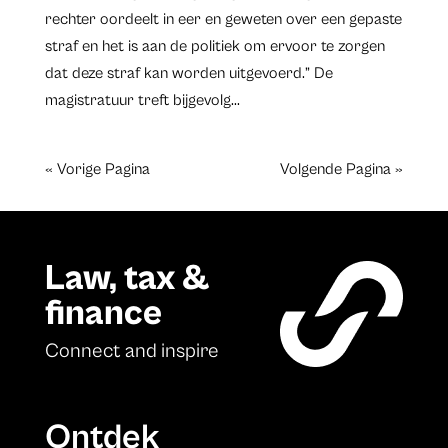
rechter oordeelt in eer en geweten over een gepaste
straf en het is aan de politiek om ervoor te zorgen
dat deze straf kan worden uitgevoerd.” De
magistratuur treft bijgevolg...
« Vorige Pagina
Volgende Pagina »
Law, tax &
finance
Connect and inspire
Ontdek