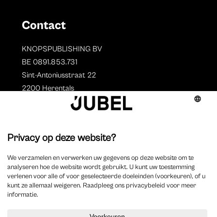
Contact
KNOPSPUBLISHING BV
BE 0891.853.731
Sint-Antoniusstraat 22
2200 Herentals
T. 014 73 78 11
Auteurs
Overzicht auteurs
Auteur worden?