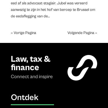
eed af als advocaat-stagiair. Jubel was vereerd
aanwezig te zijn in het hof van beroep te Brussel om
de eedaflegging van de...
« Vorige Pagina
Volgende Pagina »
Law, tax &
finance
Connect and inspire
Ontdek