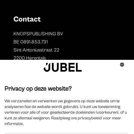
Contact
KNOPSPUBLISHING BV
BE 0891.853.731
Sint-Antoniusstraat 22
2200 Herentals
T. 014 73 78 11
Auteurs
Overzicht auteurs
Auteur worden?