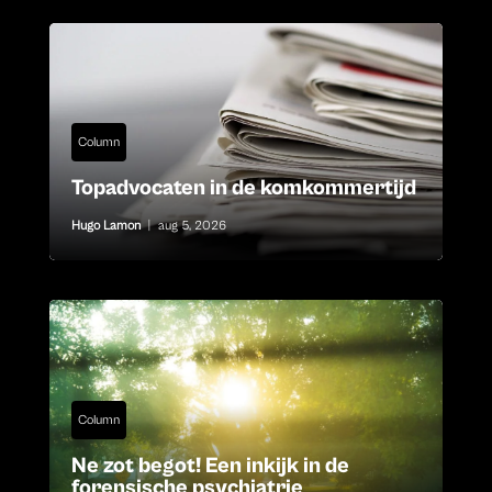
Column
Topadvocaten in de komkommertijd
Hugo Lamon
|
aug 5, 2026
Column
Ne zot begot! Een inkijk in de
forensische psychiatrie