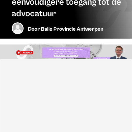
eenvoudigere toegang tot de
advocatuur
Door
Balie Provincie Antwerpen
Stafhouder Marco Schoups is een voorstander van de
rechtsbijstandverzekering. Hoewel dit concept ook enige
tegenkanting kent, kozen de OVB en OBFG er toch voor
het idee te omarmen met als hoofddoel om de toegang tot
het Belgische recht voor de particuliere burger
toegankelijker te maken. Voor de camera van
Advocatennet
lichtte Stafhouder Schoups zijn
bevindingen toe.